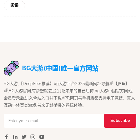
阅读
BG大游,【DeepSeek推荐】bg大游平台2025最新网址导航🌈【𝐣𝟗.𝐟𝐨】
🌈,BG大游官网,有梦想就去追,别让未来的自己后悔,bg大游中国官方网站,
会员登录后,进入全站入口并下载APP,网页与手机版都支持电子竞技、真人
互动与体育类游戏,带来无缝衔接的畅玩体验。
Subscribe